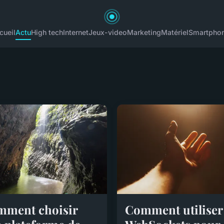
cueil
Actu
High tech
Internet
Jeux-video
Marketing
Matériel
Smartpho
ment choisir
Comment utiliser 