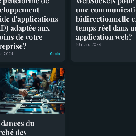
 plateforme de
WebSockets pour
eloppement
une communicat
ide d'applications
bidirectionnelle 
D) adaptée aux
temps réel dans u
oins de votre
application web?
reprise?
10 mars 2024
rs 2024
6 min
dances du
ché des