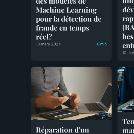
une
des modèles de
dév
Machine Learning
rap
pour la détection de
(RA
fraude en temps
bes
réel?
ent
10 mars 2024
6 min
10 ma
Ten
Réparation d'un
mar