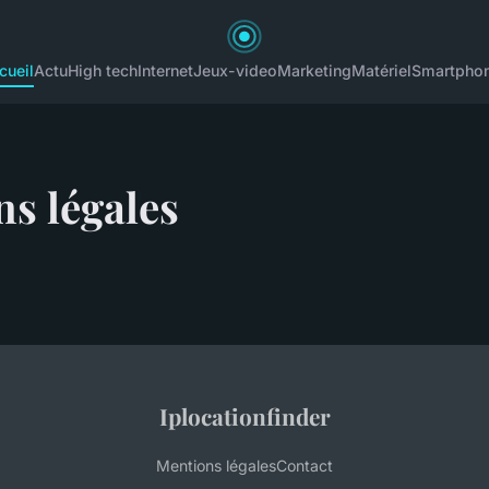
cueil
Actu
High tech
Internet
Jeux-video
Marketing
Matériel
Smartpho
s légales
Iplocationfinder
Mentions légales
Contact